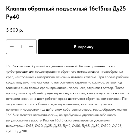
Клапан обратный подъемный 16с15нж Ду25
Ру40
5 500
р.
В корзину
16с15нж клапан обратный подъемный стальной. Клапан применяется на
трубопроводах для предотвращения обратного потока жидких и газообразных
сред, нейтральных к материалам основных деталей клапана. При подаче рабочей
среды под золотник клапана по направлению стрелки на корпусе, затвор под
влиянием силы потока среды проходящей через него, открывает затвор. После
прохода потока рабочей среды через седло клапана, затвор опускается на место
автоматически, и не дает рабочей среде двигаться в обратном направлении. При
отсутствии потока рабочей среды через вентиль, золотник находятся в
положении «закрыто» под действием собственного веса, таким образом, клапан
16с15нж является автоматическим, не требующим управления либо иного
регулирования в работе. Клапан 16с15нж изготавливается условными
диаметрами: Ду15, Ду20, Ду25, Ду32, Ду40, Ду50, Ду65, Ду80, Ду100, Ду125,
Ду150, Ду200.