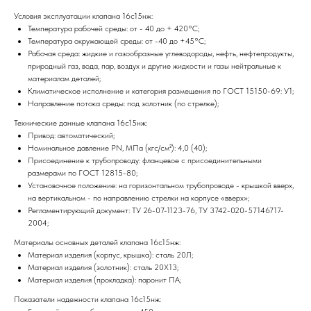
Условия эксплуатации клапана 16с15нж:
Температура рабочей среды: от - 40 до + 420°С;
Температура окружающей среды: от -40 до +45°С;
Рабочая среда: жидкие и газообразные углеводороды, нефть, нефтепродукты,
природный газ, вода, пар, воздух и другие жидкости и газы нейтральные к
материалам деталей;
Климатическое исполнение и категория размещения по ГОСТ 15150-69: У1;
Направление потока среды: под золотник (по стрелке);
Технические данные клапана 16с15нж:
Привод: автоматический;
Номинальное давление PN, МПа (кгс/см²): 4,0 (40);
Присоединение к трубопроводу: фланцевое с присоединительными
размерами по ГОСТ 12815-80;
Установочное положение: на горизонтальном трубопроводе - крышкой вверх,
на вертикальном - по направлению стрелки на корпусе «вверх»;
Регламентирующий документ: ТУ 26-07-1123-76, ТУ 3742-020-57146717-
2004;
Материалы основных деталей клапана 16с15нж:
Материал изделия (корпус, крышка): сталь 20Л;
Материал изделия (золотник): сталь 20Х13;
Материал изделия (прокладка): паронит ПА;
Показатели надежности клапана 16с15нж: