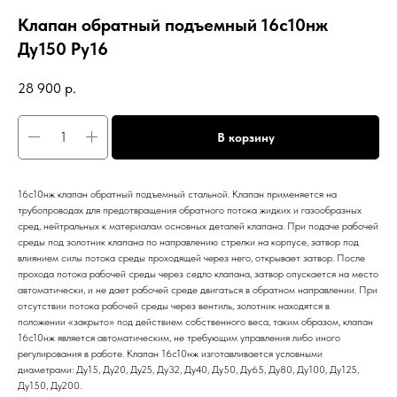
Клапан обратный подъемный 16с10нж
Ду150 Ру16
28 900
р.
В корзину
16с10нж клапан обратный подъемный стальной. Клапан применяется на
трубопроводах для предотвращения обратного потока жидких и газообразных
сред, нейтральных к материалам основных деталей клапана. При подаче рабочей
среды под золотник клапана по направлению стрелки на корпусе, затвор под
влиянием силы потока среды проходящей через него, открывает затвор. После
прохода потока рабочей среды через седло клапана, затвор опускается на место
автоматически, и не дает рабочей среде двигаться в обратном направлении. При
отсутствии потока рабочей среды через вентиль, золотник находятся в
положении «закрыто» под действием собственного веса, таким образом, клапан
16с10нж является автоматическим, не требующим управления либо иного
регулирования в работе. Клапан 16с10нж изготавливается условными
диаметрами: Ду15, Ду20, Ду25, Ду32, Ду40, Ду50, Ду65, Ду80, Ду100, Ду125,
Ду150, Ду200.