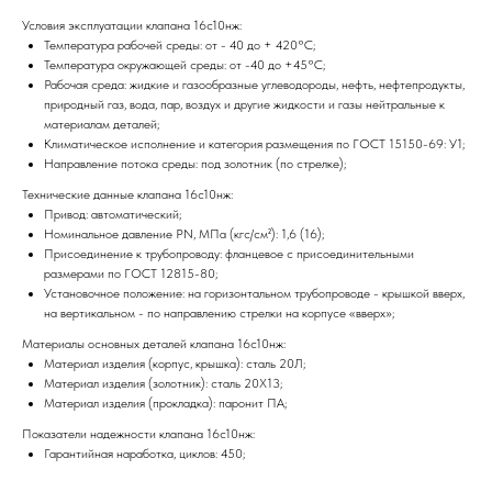
Условия эксплуатации клапана 16с10нж:
Температура рабочей среды: от - 40 до + 420°С;
Температура окружающей среды: от -40 до +45°С;
Рабочая среда: жидкие и газообразные углеводороды, нефть, нефтепродукты,
природный газ, вода, пар, воздух и другие жидкости и газы нейтральные к
материалам деталей;
Климатическое исполнение и категория размещения по ГОСТ 15150-69: У1;
Направление потока среды: под золотник (по стрелке);
Технические данные клапана 16с10нж:
Привод: автоматический;
Номинальное давление PN, МПа (кгс/см²): 1,6 (16);
Присоединение к трубопроводу: фланцевое с присоединительными
размерами по ГОСТ 12815-80;
Установочное положение: на горизонтальном трубопроводе - крышкой вверх,
на вертикальном - по направлению стрелки на корпусе «вверх»;
Материалы основных деталей клапана 16с10нж:
Материал изделия (корпус, крышка): сталь 20Л;
Материал изделия (золотник): сталь 20Х13;
Материал изделия (прокладка): паронит ПА;
Показатели надежности клапана 16с10нж:
Гарантийная наработка, циклов: 450;