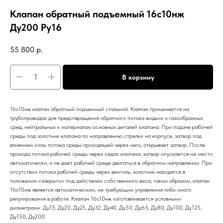
Клапан обратный подъемный 16с10нж
Ду200 Ру16
55 800
р.
В корзину
16с10нж клапан обратный подъемный стальной. Клапан применяется на
трубопроводах для предотвращения обратного потока жидких и газообразных
сред, нейтральных к материалам основных деталей клапана. При подаче рабочей
среды под золотник клапана по направлению стрелки на корпусе, затвор под
влиянием силы потока среды проходящей через него, открывает затвор. После
прохода потока рабочей среды через седло клапана, затвор опускается на место
автоматически, и не дает рабочей среде двигаться в обратном направлении. При
отсутствии потока рабочей среды через вентиль, золотник находятся в
положении «закрыто» под действием собственного веса, таким образом, клапан
16с10нж является автоматическим, не требующим управления либо иного
регулирования в работе. Клапан 16с10нж изготавливается условными
диаметрами: Ду15, Ду20, Ду25, Ду32, Ду40, Ду50, Ду65, Ду80, Ду100, Ду125,
Ду150, Ду200.