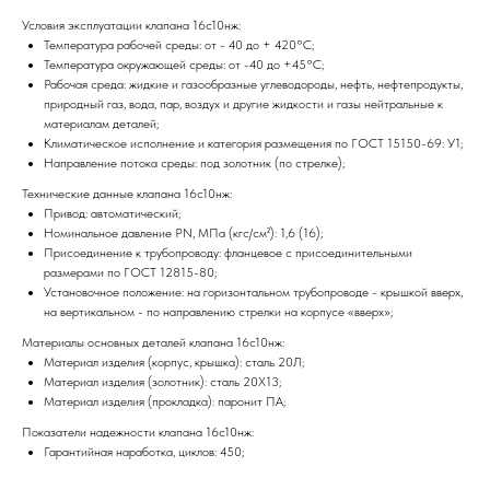
Условия эксплуатации клапана 16с10нж:
Температура рабочей среды: от - 40 до + 420°С;
Температура окружающей среды: от -40 до +45°С;
Рабочая среда: жидкие и газообразные углеводороды, нефть, нефтепродукты,
природный газ, вода, пар, воздух и другие жидкости и газы нейтральные к
материалам деталей;
Климатическое исполнение и категория размещения по ГОСТ 15150-69: У1;
Направление потока среды: под золотник (по стрелке);
Технические данные клапана 16с10нж:
Привод: автоматический;
Номинальное давление PN, МПа (кгс/см²): 1,6 (16);
Присоединение к трубопроводу: фланцевое с присоединительными
размерами по ГОСТ 12815-80;
Установочное положение: на горизонтальном трубопроводе - крышкой вверх,
на вертикальном - по направлению стрелки на корпусе «вверх»;
Материалы основных деталей клапана 16с10нж:
Материал изделия (корпус, крышка): сталь 20Л;
Материал изделия (золотник): сталь 20Х13;
Материал изделия (прокладка): паронит ПА;
Показатели надежности клапана 16с10нж:
Гарантийная наработка, циклов: 450;