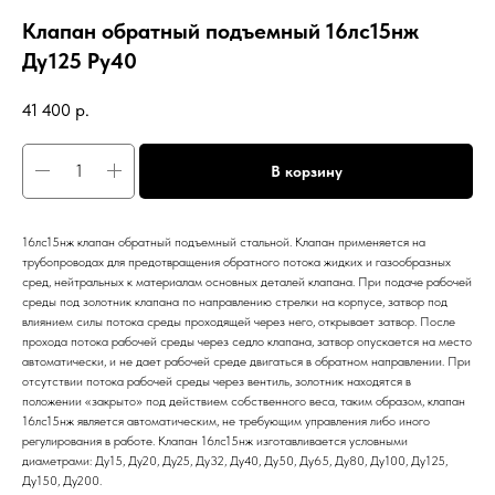
Клапан обратный подъемный 16лс15нж
Ду125 Ру40
41 400
р.
В корзину
16лс15нж клапан обратный подъемный стальной. Клапан применяется на
трубопроводах для предотвращения обратного потока жидких и газообразных
сред, нейтральных к материалам основных деталей клапана. При подаче рабочей
среды под золотник клапана по направлению стрелки на корпусе, затвор под
влиянием силы потока среды проходящей через него, открывает затвор. После
прохода потока рабочей среды через седло клапана, затвор опускается на место
автоматически, и не дает рабочей среде двигаться в обратном направлении. При
отсутствии потока рабочей среды через вентиль, золотник находятся в
положении «закрыто» под действием собственного веса, таким образом, клапан
16лс15нж является автоматическим, не требующим управления либо иного
регулирования в работе. Клапан 16лс15нж изготавливается условными
диаметрами: Ду15, Ду20, Ду25, Ду32, Ду40, Ду50, Ду65, Ду80, Ду100, Ду125,
Ду150, Ду200.