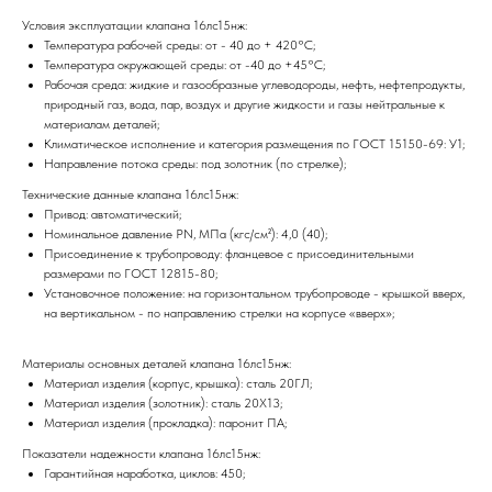
Условия эксплуатации клапана 16лс15нж:
Температура рабочей среды: от - 40 до + 420°С;
Температура окружающей среды: от -40 до +45°С;
Рабочая среда: жидкие и газообразные углеводороды, нефть, нефтепродукты,
природный газ, вода, пар, воздух и другие жидкости и газы нейтральные к
материалам деталей;
Климатическое исполнение и категория размещения по ГОСТ 15150-69: У1;
Направление потока среды: под золотник (по стрелке);
Технические данные клапана 16лс15нж:
Привод: автоматический;
Номинальное давление PN, МПа (кгс/см²): 4,0 (40);
Присоединение к трубопроводу: фланцевое с присоединительными
размерами по ГОСТ 12815-80;
Установочное положение: на горизонтальном трубопроводе - крышкой вверх,
на вертикальном - по направлению стрелки на корпусе «вверх»;
Материалы основных деталей клапана 16лс15нж:
Материал изделия (корпус, крышка): сталь 20ГЛ;
Материал изделия (золотник): сталь 20Х13;
Материал изделия (прокладка): паронит ПА;
Показатели надежности клапана 16лс15нж:
Гарантийная наработка, циклов: 450;