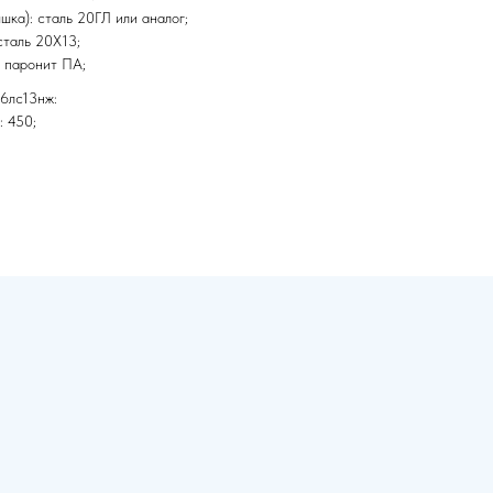
шка): сталь 20ГЛ или аналог;
сталь 20Х13;
: паронит ПА;
6лс13нж:
: 450;