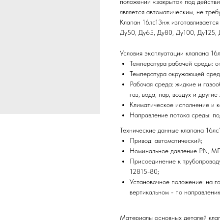
положении «закрыто» под действи
является автоматическим, не треб
Клапан 16лс13нж изготавливается 
Ду50, Ду65, Ду80, Ду100, Ду125, 
Условия эксплуатации клапана 16
Температура рабочей среды: о
Температура окружающей среды
Рабочая среда: жидкие и газо
газ, вода, пар, воздух и други
Климатическое исполнение и к
Направление потока среды: под
Технические данные клапана 16лс
Привод: автоматический;
Номинальное давление PN, МПа 
Присоединение к трубопровод
12815-80;
Установочное положение: на г
вертикальном - по направлению
Материалы основных деталей кла