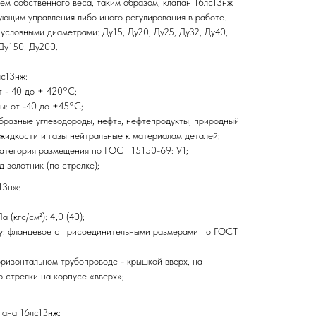
ем собственного веса, таким образом, клапан 16лс13нж
ующим управления либо иного регулирования в работе.
условными диаметрами: Ду15, Ду20, Ду25, Ду32, Ду40,
Ду150, Ду200.
лс13нж:
т - 40 до + 420°С;
: от -40 до +45°С;
образные углеводороды, нефть, нефтепродукты, природный
е жидкости и газы нейтральные к материалам деталей;
атегория размещения по ГОСТ 15150-69: У1;
 золотник (по стрелке);
13нж:
(кгс/см²): 4,0 (40);
у: фланцевое с присоединительными размерами по ГОСТ
оризонтальном трубопроводе - крышкой вверх, на
 стрелки на корпусе «вверх»;
пана 16лс13нж: