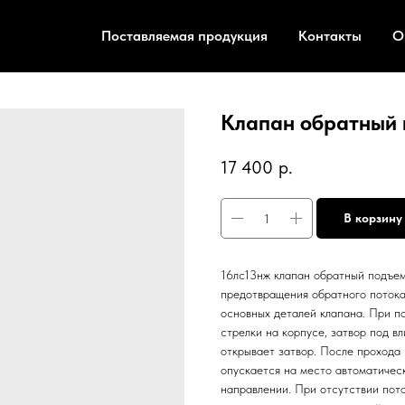
Поставляемая продукция
Контакты
О
Клапан обратный 
17 400
р.
В корзину
16лс13нж клапан обратный подъем
предотвращения обратного потока
основных деталей клапана. При п
стрелки на корпусе, затвор под в
открывает затвор. После прохода 
опускается на место автоматическ
направлении. При отсутствии пото