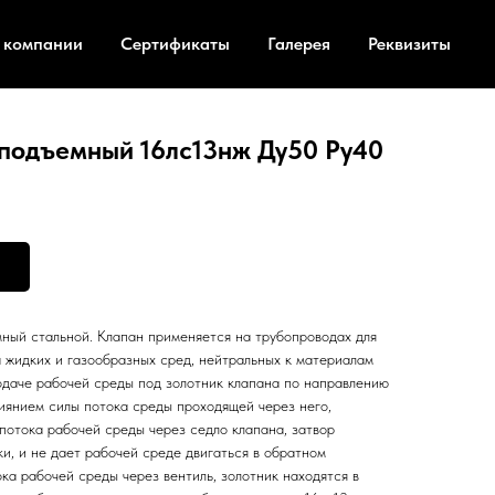
 компании
Сертификаты
Галерея
Реквизиты
подъемный 16лс13нж Ду50 Ру40
ный стальной. Клапан применяется на трубопроводах для
 жидких и газообразных сред, нейтральных к материалам
одаче рабочей среды под золотник клапана по направлению
лиянием силы потока среды проходящей через него,
потока рабочей среды через седло клапана, затвор
и, и не дает рабочей среде двигаться в обратном
ка рабочей среды через вентиль, золотник находятся в