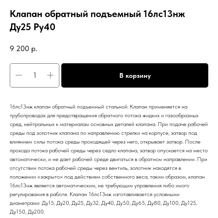
Клапан обратный подъемный 16лс13нж
Ду25 Ру40
9 200
р.
В корзину
16лс13нж клапан обратный подъемный стальной. Клапан применяется на
трубопроводах для предотвращения обратного потока жидких и газообразных
сред, нейтральных к материалам основных деталей клапана. При подаче рабочей
среды под золотник клапана по направлению стрелки на корпусе, затвор под
влиянием силы потока среды проходящей через него, открывает затвор. После
прохода потока рабочей среды через седло клапана, затвор опускается на место
автоматически, и не дает рабочей среде двигаться в обратном направлении. При
отсутствии потока рабочей среды через вентиль, золотник находятся в
положении «закрыто» под действием собственного веса, таким образом, клапан
16лс13нж является автоматическим, не требующим управления либо иного
регулирования в работе. Клапан 16лс13нж изготавливается условными
диаметрами: Ду15, Ду20, Ду25, Ду32, Ду40, Ду50, Ду65, Ду80, Ду100, Ду125,
Ду150, Ду200.