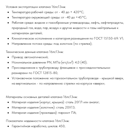
Условия эксплуатации клапана 16лс13нж:
Температура рабочей среды: от - 40 до + 420°С;
Температура окружающей среды: от -40 до +45°С;
Рабочая среда: жидкие и газообразные углеводороды, нефть, нефтепродукты,
природный газ, вода, пар, воздух и другие жидкости и газы нейтральные к
материалам деталей;
Климатическое исполнение и категория размещения по ГОСТ 15150-69: У1;
Направление потока среды: под золотник (по стрелке);
Технические данные клапана 16лс13нж:
Привод: автоматический;
Номинальное давление PN, МПа (кгс/см²): 4,0 (40);
Присоединение к трубопроводу: фланцевое с присоединительными
размерами по ГОСТ 12815-80;
Установочное положение: на горизонтальном трубопроводе - крышкой вверх,
на вертикальном - по направлению стрелки на корпусе «вверх»;
Материалы основных деталей клапана 16лс13нж:
Материал изделия (корпус, крышка): сталь 20ГЛ или аналог;
Материал изделия (золотник): сталь 20Х13;
Материал изделия (прокладка): паронит ПА;
Показатели надежности клапана 16лс13нж:
Гарантийная наработка, циклов: 450;