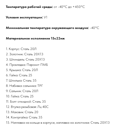
Температура рабочей среды:
от -40°С до +450°С
Условия эксплуатации:
У1
Минимальная температура окружающего воздуха:
-40°С
Материальное исполнение 15с22нж
1. Корпус: Сталь 20Л
2. Золотник: Сталь 20Х13
3. Шпиндель: Сталь 20Х13
4. Прокладка: Паронит ПМБ
5. Крышка: Сталь 20Л
6. Гайка: Сталь 25
7. Шпилька: Сталь 35
8. Набивка сальника: ТРГ
9. Сальник: Сталь 20Л
10. Гайка: Сталь 25
11. Болт откидной: Сталь 35
12. Втулка резьбовая: Лц 40С
13. Маховик: Сталь 20
14. Контргайка: Сталь 35
15. Наплавка на кольце в корпусе, наплавка на золотнике: Сталь 20Х13