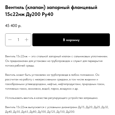
Вентиль (клапан) запорный фланцевый
15с22нж Ду200 Ру40
45 400
р.
В корзину
Вентиль 15с22нж — это стальной запорный клапан с сальниковым уплотнением.
Он предназначен для установки на трубопроводах и служит для перекрытия
потока рабочей среды.
Вентиль может быть установлен на трубопроводе в любом положении. Он
рассчитан на работу с неагрессивными средами, в том числе жидкими и
газообразными углеводородами, нефтью, нефтепродуктами, природным газом,
топливным газом, аммиаком, водой, паром, воздухом и др.
Использовать вентиль в качестве регулирующего устройства запрещено.
Вентиль 15с22нж выпускается с условными диаметрами Ду15, Ду20, Ду25, Ду32,
Ду40, Ду50, Ду65, Ду80, Ду100, Ду125, Ду150, Ду200.