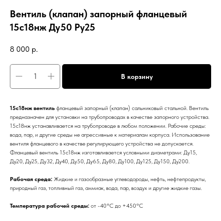
Вентиль (клапан) запорный фланцевый
15с18нж Ду50 Ру25
8 000
р.
В корзину
15с18нж вентиль
фланцевый запорный (клапан) сальниковый стальной. Вентиль
предназначен для установки на трубопроводах в качестве запорного устройства.
15с18нж устанавливается на трубопроводе в любом положении. Рабочие среды:
вода, пар, и другие среды не агрессивные к материалам корпуса. Использование
вентиля фланцевого в качестве регулирующего устройства не допускается.
Фланцевый вентиль 15с18нж изготавливается условными диаметрами: Ду15,
Ду20, Ду25, Ду32, Ду40, Ду50, Ду65, Ду80, Ду100, Ду125, Ду150, Ду200.
Рабочая среда:
Жидкие и газообразные углеводороды, нефть, нефтепродукты,
природный газ, топливный газ, аммиак, вода, пар, воздух и другие жидкие газы.
Температура рабочей среды:
от -40°С до +450°С