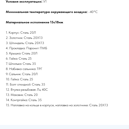
Условия эксплуатации:
У1
Минимальная температура окружающего воздуха:
-40°С
Материальное исполнение 15с18нж
1. Корпус: Сталь 20Л
2. Золотник: Сталь 20Х13
3. Шпиндель: Сталь 20Х13
4. Прокладка: Паронит ПМБ
5. Крышка: Сталь 20Л
6. Гайка: Сталь 25
7. Шпилька: Сталь 35
8. Набивка сальника: ТРГ
9. Сальник: Сталь 20Л
10. Гайка: Сталь 25
11. Болт откидной: Сталь 35
12. Втулка резьбовая: Лц 40С
13. Маховик: Сталь 20
14. Контргайка: Сталь 35
15. Наплавка на кольце в корпусе, наплавка на золотнике: Сталь 20Х13